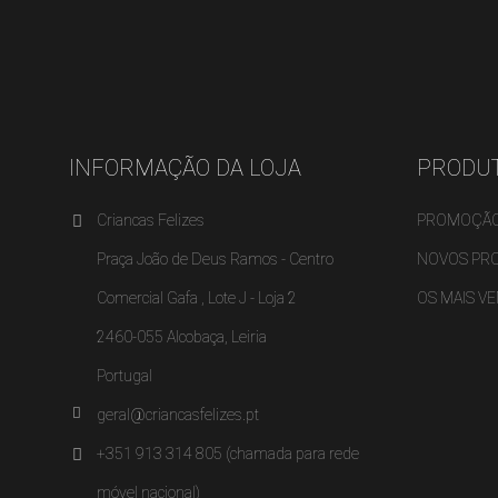
INFORMAÇÃO DA LOJA
PRODU
Criancas Felizes
PROMOÇÃ
Praça João de Deus Ramos - Centro
NOVOS PR
Comercial Gafa , Lote J - Loja 2
OS MAIS V
2460-055 Alcobaça, Leiria
Portugal
geral@criancasfelizes.pt
+351 913 314 805 (chamada para rede
móvel nacional)