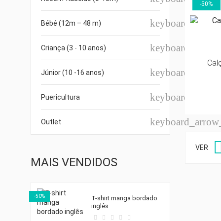
-50%
keyboard_arro
Bébé (12m – 48 m)
keyboard_arro
Criança (3 - 10 anos)
Cal
keyboard_arro
Júnior (10 -16 anos)
keyboard_arro
Puericultura
keyboard_arro
Outlet
VER
MAIS VENDIDOS
-50%
T-shirt manga bordado
inglês