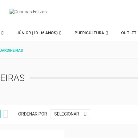
)
JÚNIOR (10 -16 ANOS)
PUERICULTURA
OUTLET
 JARDINEIRAS
EIRAS



ORDENAR POR
SELECIONAR
w_down