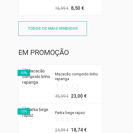
8,50 €
16,99 €
TODOS OS MAIS VENDIDOS
EM PROMOÇÃO
((T
EN
((
-50%
Macacão comprido linho
MY
rapariga
((L
VO
((
DE
23,00 €
45,99 €
-25%
Parka bege rapaz
18,74 €
24,99 €