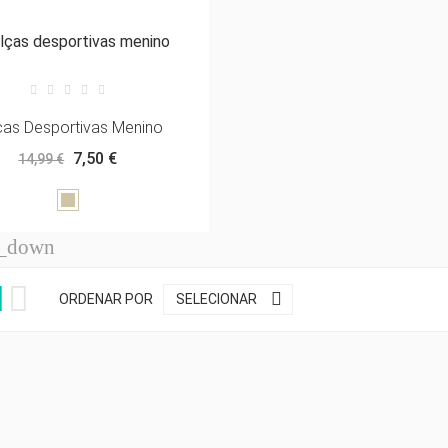
w_down
w_down
ças Desportivas Menino
w_down
7,50 €
14,99 €
w_down
Cinzento-
acastanhado
w_down



ORDENAR POR
SELECIONAR