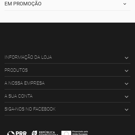
EM PROMOÇÃO

INFORMAÇÃO DA LOJA

PRODUTOS

A NOSSA EMPRESA

A SUA CONTA

SIGA-NOS NO FACEBOOK