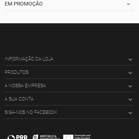
EM PROMOÇÃO

INFORMAÇÃO DA LOJA

PRODUTOS

A NOSSA EMPRESA

A SUA CONTA

SIGA-NOS NO FACEBOOK