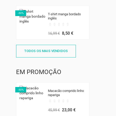
-50%
T-shirt manga bordado
inglês
8,50 €
16,99 €
TODOS OS MAIS VENDIDOS
EM PROMOÇÃO
-50%
Macacão comprido linho
rapariga
23,00 €
45,99 €