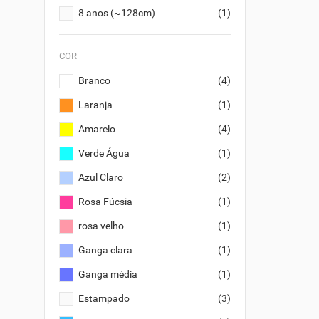
8 anos (~128cm)
(1)
COR
Branco
(4)
Laranja
(1)
Amarelo
(4)
Verde Água
(1)
Azul Claro
(2)
Rosa Fúcsia
(1)
rosa velho
(1)
Ganga clara
(1)
Ganga média
(1)
Estampado
(3)