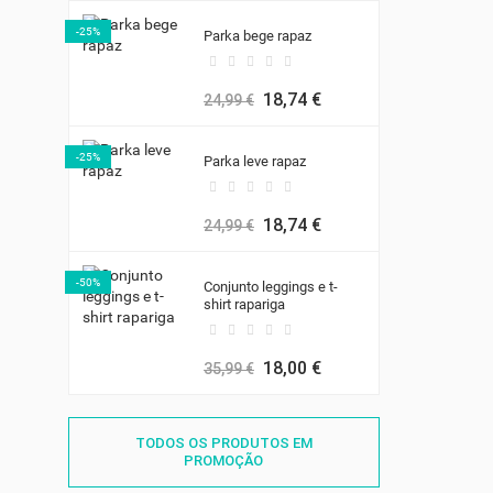
-25%
Parka bege rapaz
18,74 €
24,99 €
-25%
Parka leve rapaz
18,74 €
24,99 €
-50%
Conjunto leggings e t-
shirt rapariga
18,00 €
35,99 €
TODOS OS PRODUTOS EM
PROMOÇÃO