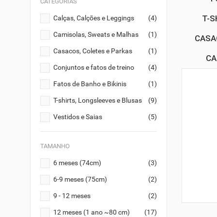
CATEGORIAS
T-S
Calças, Calções e Leggings
(4)
Camisolas, Sweats e Malhas
(1)
CASA
Casacos, Coletes e Parkas
(1)
CA
Conjuntos e fatos de treino
(4)
Fatos de Banho e Bikinis
(1)
T-shirts, Longsleeves e Blusas
(9)
Vestidos e Saias
(5)
TAMANHO
6 meses (74cm)
(3)
6-9 meses (75cm)
(2)
9 - 12 meses
(2)
12 meses (1 ano ~80 cm)
(17)