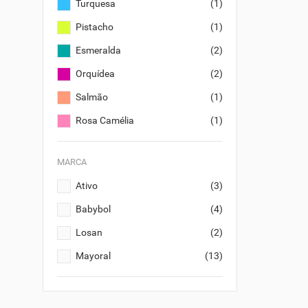
Turquesa
(1)
Pistacho
(1)
Esmeralda
(2)
Orquídea
(2)
Salmão
(1)
Rosa Camélia
(1)
MARCA
Ativo
(3)
CR
EN
((
Babybol
(4)
NO
Losan
(2)
VO
MY
((
DE
Mayoral
(13)