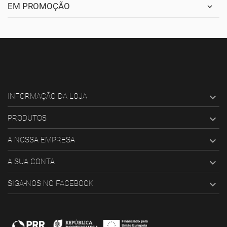
EM PROMOÇÃO

INFORMAÇÃO DA LOJA

PRODUTOS

A NOSSA EMPRESA

A SUA CONTA

SIGA-NOS NO FACEBOOK