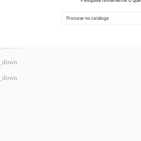
Pesquise novamente o que
w_down
w_down
w_down
w_down
w_down