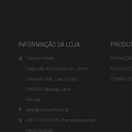
INFORMAÇÃO DA LOJA
PRODU
Criancas Felizes
PROMOÇÃ
Praça João de Deus Ramos - Centro
NOVOS PR
Comercial Gafa , Lote J - Loja 2
OS MAIS V
2460-055 Alcobaça, Leiria
Portugal
geral@criancasfelizes.pt
+351 913 314 805 (chamada para rede
móvel nacional)