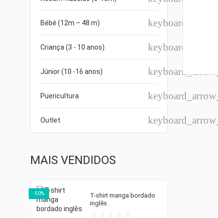
keyboard_arro
Bébé (12m – 48 m)
keyboard_arro
Criança (3 - 10 anos)
keyboard_arro
Júnior (10 -16 anos)
keyboard_arro
Puericultura
keyboard_arro
Outlet
MAIS VENDIDOS
-50%
T-shirt manga bordado
inglês