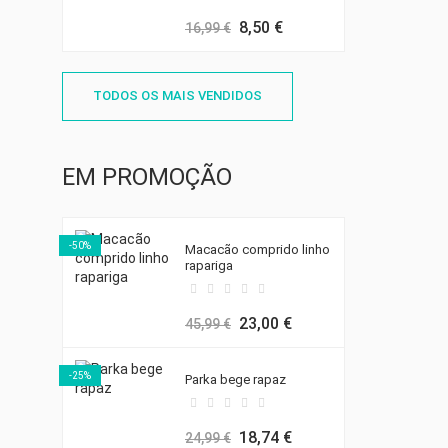
8,50 €
16,99 €
TODOS OS MAIS VENDIDOS
EM PROMOÇÃO
((T
EN
((
-50%
Macacão comprido linho
MY
rapariga
((L
VO
((
DE
23,00 €
45,99 €
-25%
Parka bege rapaz
18,74 €
24,99 €