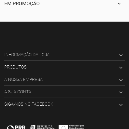
EM PROMOÇÃO

INFORMAÇÃO DA LOJA

PRODUTOS

A NOSSA EMPRESA

A SUA CONTA

SIGA-NOS NO FACEBOOK