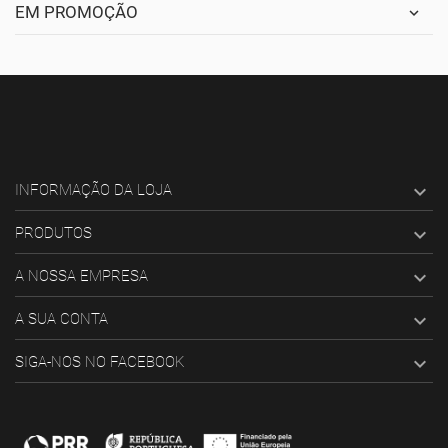
EM PROMOÇÃO

INFORMAÇÃO DA LOJA

PRODUTOS

A NOSSA EMPRESA

A SUA CONTA

SIGA-NOS NO FACEBOOK