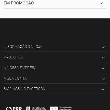
EM PROMOÇÃO

INFORMAÇÃO DA LOJA

PRODUTOS

A NOSSA EMPRESA

A SUA CONTA

SIGA-NOS NO FACEBOOK