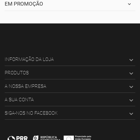
EM PROMOÇÃO

INFORMAÇÃO DA LOJA

PRODUTOS

A NOSSA EMPRESA

A SUA CONTA

SIGA-NOS NO FACEBOOK