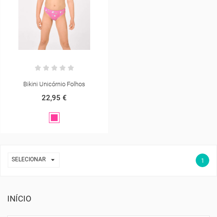
Bikini Unicórnio Folhos
22,95 €
Rosa
Fúcsia

SELECIONAR
1
CRIAR LISTA DE DESEJOS
INÍCIO
ENTRAR
((MODALTITLE))