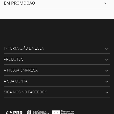
EM PROMOÇÃO

INFORMAÇÃO DA LOJA

PRODUTOS

A NOSSA EMPRESA

A SUA CONTA

SIGA-NOS NO FACEBOOK