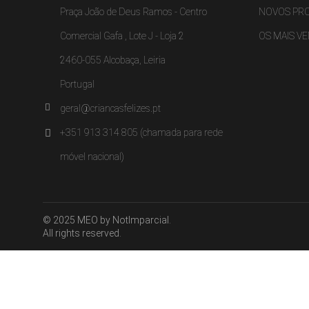
Praça João de Deus Ramos - Centro
NOVOS PR
Comercial Gafa , Lote J - Loja 2
OS MAIS V
2460-055 Alcobaça, Leiria
Portugal
geral@criancasfelizes.pt
+351 913 314 805 (chamada para rede
móvel nacional)
© 2025 MEO by NotImparcial.
All rights reserved.