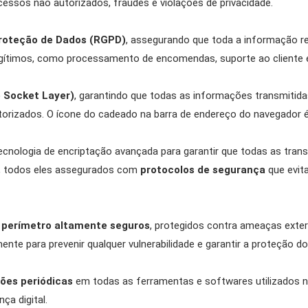
essos não autorizados, fraudes e violações de privacidade.
roteção de Dados (RGPD)
, assegurando que toda a informação re
legítimos, como processamento de encomendas, suporte ao cliente 
e Socket Layer)
, garantindo que todas as informações transmiti
orizados. O ícone do cadeado na barra de endereço do navegador é 
ecnologia de encriptação avançada para garantir que todas as tra
, todos eles assegurados com
protocolos de segurança
que evit
e perímetro altamente seguros
, protegidos contra ameaças exte
ente para prevenir qualquer vulnerabilidade e garantir a proteção do
ções periódicas
em todas as ferramentas e softwares utilizados no
ITLE))
TRAR
a digital.
MODALTITLE))