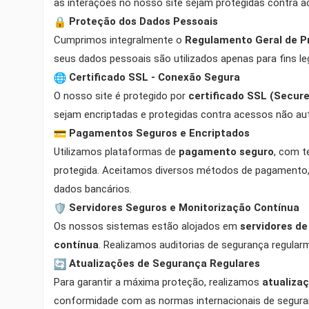
as interações no nosso site sejam protegidas contra ac
Proteção dos Dados Pessoais
Cumprimos integralmente o
Regulamento Geral de P
seus dados pessoais são utilizados apenas para fins 
Certificado SSL - Conexão Segura
O nosso site é protegido por
certificado SSL (Secur
sejam encriptadas e protegidas contra acessos não aut
Pagamentos Seguros e Encriptados
Utilizamos plataformas de
pagamento seguro
, com t
protegida. Aceitamos diversos métodos de pagamento
dados bancários.
Servidores Seguros e Monitorização Contínua
Os nossos sistemas estão alojados em
servidores d
contínua
. Realizamos auditorias de segurança regularm
Atualizações de Segurança Regulares
Para garantir a máxima proteção, realizamos
atualiza
((T
EN
conformidade com as normas internacionais de seguranç
((