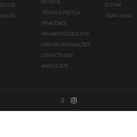
ENTREGA
ODUTOS
ENTRAR
TERMOS E POLÍTICA
ENDIDOS
CRIAR CONTA
PRIVACIDADE
PAGAMENTOS SEGUROS
LIVRO DE RECLAMAÇÕES
CONTACTE-NOS
MAPA DO SITE
Facebook
Instagram