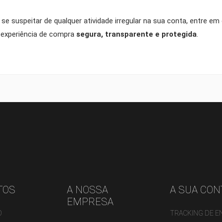
 WISHLISTS
ABEL))
CÊ PRECISA ESTAR LOGADO PARA SALVAR PRODUTOS EM SUA LISTA DE
u se suspeitar de qualquer atividade irregular na sua conta, entre
CONFIRMMESSAGE))
SEJOS.
a experiência de compra
segura, transparente e protegida
.
add_circle_outline
CREATE NEW LI
((CANCELTEXT))
((MODALDELETETEXT))
((CANCELTEXT))
((LOGINTEXT))
((CANCELTEXT))
((CREATETEXT))
TOS
A NOSSA
A SUA CON
EMPRESA
O
TRACKING DE 