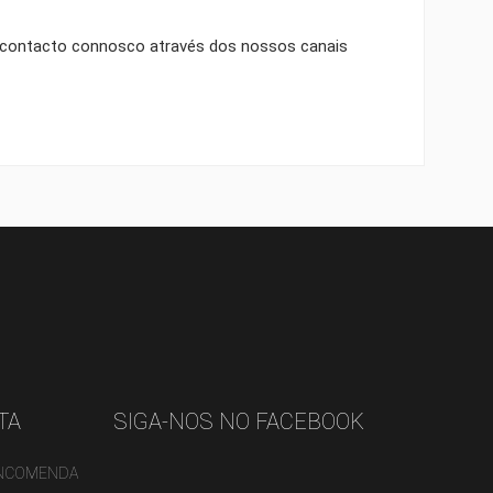
 em contacto connosco através dos nossos canais
ST
TA
SIGA-NOS NO FACEBOOK
ENCOMENDA