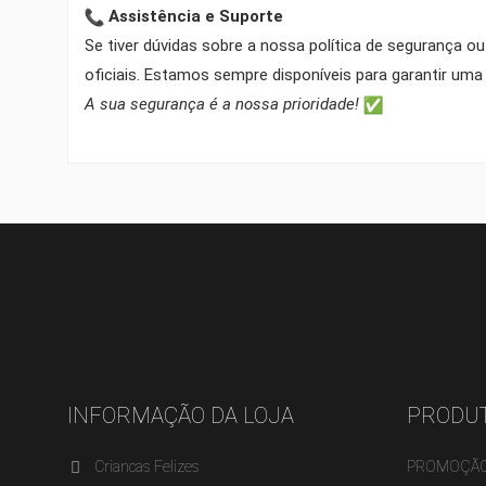
MY
Assistência e Suporte
((L
VO
Se tiver dúvidas sobre a nossa política de segurança o
((
DE
oficiais. Estamos sempre disponíveis para garantir um
A sua segurança é a nossa prioridade!
INFORMAÇÃO DA LOJA
PRODU
Criancas Felizes
PROMOÇÃ