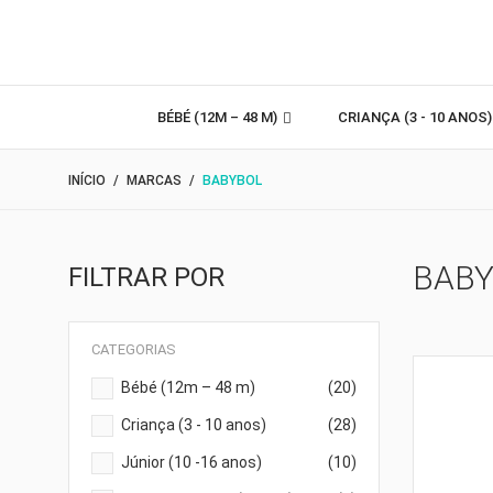
BÉBÉ (12M – 48 M)
CRIANÇA (3 - 10 ANOS
INÍCIO
MARCAS
BABYBOL
BAB
FILTRAR POR
CATEGORIAS
Bébé (12m – 48 m)
(20)
Criança (3 - 10 anos)
(28)
Júnior (10 -16 anos)
(10)