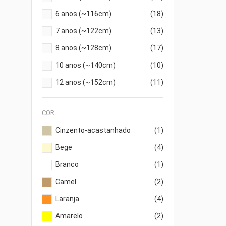
6 anos (~116cm)
(18)
7 anos (~122cm)
(13)
8 anos (~128cm)
(17)
10 anos (~140cm)
(10)
12 anos (~152cm)
(11)
COR
Cinzento-acastanhado
(1)
Bege
(4)
Branco
(1)
Camel
(2)
Laranja
(4)
Amarelo
(2)