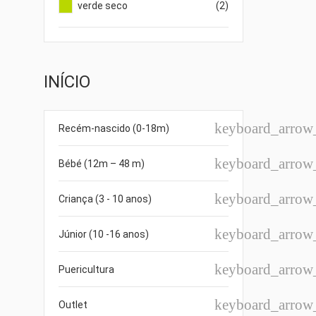
verde seco
(2)
((T
EN
((
INÍCIO
MY
((L
VO
((
DE
keyboard_arro
Recém-nascido (0-18m)
keyboard_arro
Bébé (12m – 48 m)
keyboard_arro
Criança (3 - 10 anos)
keyboard_arro
Júnior (10 -16 anos)
keyboard_arro
Puericultura
keyboard_arro
Outlet