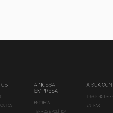
TOS
A NOSSA
A SUA CON
EMPRESA
O
TRACKING DE 
ENTREGA
ODUTOS
ENTRAR
TERMOS E POLÍTICA