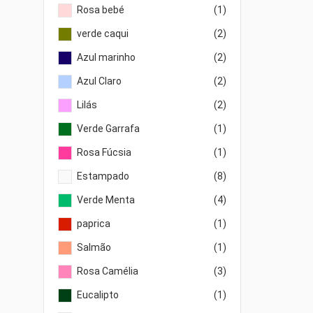
Rosa bebé
(1)
verde caqui
(2)
Azul marinho
(2)
Azul Claro
(2)
Lilás
(2)
Verde Garrafa
(1)
Rosa Fúcsia
(1)
Estampado
(8)
Verde Menta
(4)
paprica
(1)
Salmão
(1)
Rosa Camélia
(3)
Eucalipto
(1)