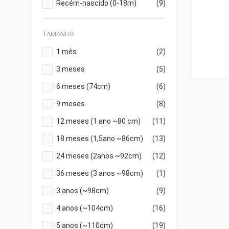
Recém-nascido (0-18m)
(9)
TAMANHO
1 mês
(2)
3 meses
(5)
6 meses (74cm)
(6)
9 meses
(8)
12 meses (1 ano ~80 cm)
(11)
18 meses (1,5ano ~86cm)
(13)
24 meses (2anos ~92cm)
(12)
36 meses (3 anos ~98cm)
(1)
3 anos (~98cm)
(9)
4 anos (~104cm)
(16)
5 anos (~110cm)
(19)