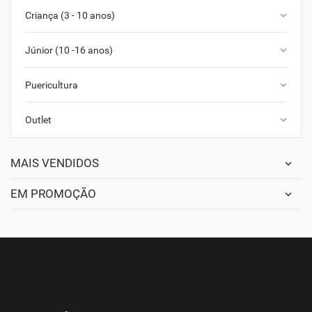
keyboard_arrow_down
Criança (3 - 10 anos)
keyboard_arrow_down
Júnior (10 -16 anos)
keyboard_arrow_down
Puericultura
keyboard_arrow_down
Outlet
MAIS VENDIDOS
EM PROMOÇÃO