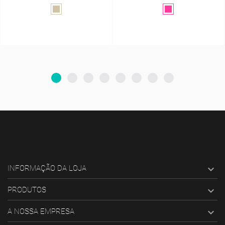
Cinzento-
Rosa
acastanhado
Fúcsia

INFORMAÇÃO DA LOJA

PRODUTOS

A NOSSA EMPRESA