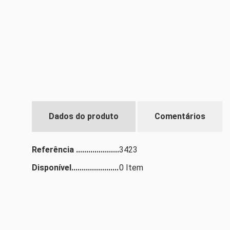
Dados do produto
Comentários
Referência
3423
Disponível
0 Item
((T
EN
MY
((L
VO