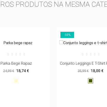
TROS PRODUTOS NA MESMA CATE
SEJOS.
add_circle_outline
CREATE NEW LI
((CANCELTEXT))
((LOGINTEXT))
((CANCELTEXT))
((CREATETEXT))
-50%
Parka Bege Rapaz
Conjunto Leggings E T-Shirt
18,74 €
18,00 €
24,99 €
35,99 €
Bege
Verde
escuro