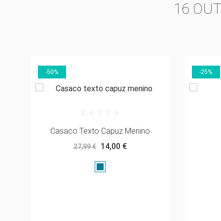
16 OU
DE
-50%
-25%
Casaco Texto Capuz Menino
14,00 €
27,99 €
Azul
Regata