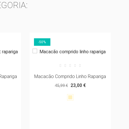
GORIA:
ST
-50%
 Rapariga
Macacão Comprido Linho Rapariga
Ma
23,00 €
45,99 €
Linho