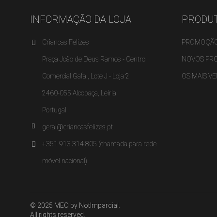
INFORMAÇÃO DA LOJA
PRODU
Criancas Felizes
PROMOÇÃ
Praça João de Deus Ramos - Centro
NOVOS PR
Comercial Gafa , Lote J - Loja 2
OS MAIS V
2460-055 Alcobaça, Leiria
Portugal
geral@criancasfelizes.pt
+351 913 314 805 (chamada para rede
móvel nacional)
© 2025 MEO by NotImparcial.
All rights reserved.