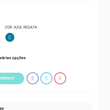
COR: AZUL REGATA
Azul
Regata
várias opções
ARRINHO
nça