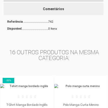
NOME DA LISTA DE DESEJOS
VOCÊ PRECISA ESTAR LOGADO PARA SALVAR PRODUTOS
MY WISHLISTS
Comentários
EM SUA LISTA DE DESEJOS.
add_circle_outline
CREATE NEW LIST
Referência
742
CANCELAR
ENTRAR
Disponível
0 Itens
CANCELAR
CRIAR LISTA DE DESEJOS
16 OUTROS PRODUTOS NA MESMA
CATEGORIA:
-50%
a Bordado Inglês
Polo Manga Curta Menino
Calça 