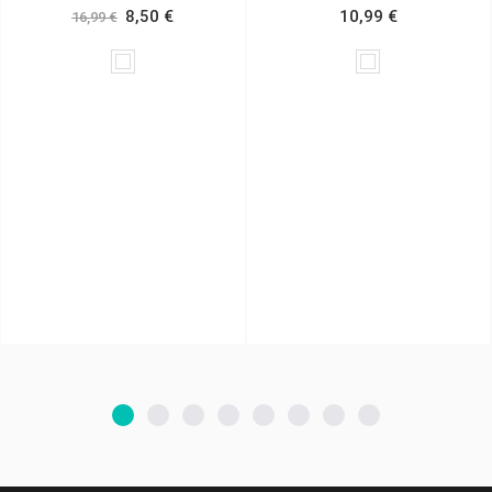
8,50 €
10,99 €
 €
22,95 
Branco
Branco