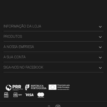

INFORMAÇÃO DA LOJA

PRODUTOS

A NOSSA EMPRESA

A SUA CONTA

SIGA-NOS NO FACEBOOK