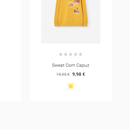
Calça Padrão Flores Azuis C/ Brilhos
13,48 €
26,95 €
ourado