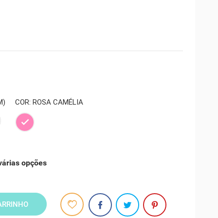
M)
COR: ROSA CAMÉLIA
Rosa
Camélia
várias opções
ARRINHO