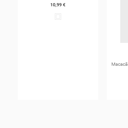
Macacão Comprido Linho Rapariga
23,00 €
45,99 €
Linho