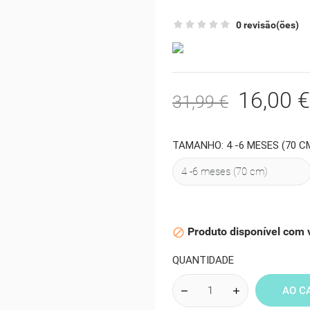
0 revisão(ões)
16,00 €
31,99 €
TAMANHO: 4 -6 MESES (70 C
Produto disponível com 

QUANTIDADE
AO C