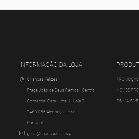
INFORMAÇÃO DA LOJA
PRODU
Criancas Felizes
PROMOÇÃO
Praça João de Deus Ramos - Centro
NOVOS PR
Comercial Gafa , Lote J - Loja 2
OS MAIS V
2460-055 Alcobaça, Leiria
Portugal
geral@criancasfelizes.pt