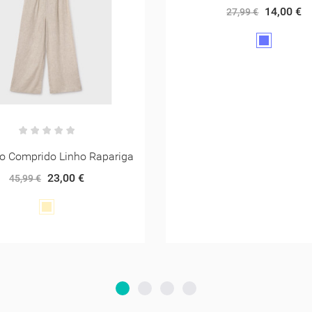
14,00 €
27,99 €
Ganga
média
Sweat Com Capuz
9,98 €
19,95 €
Amarelo
torrado/d