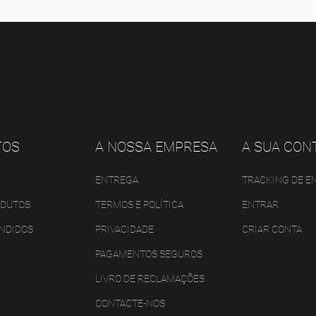
TOS
A NOSSA EMPRESA
A SUA CON
ENTREGA
TRACKING DE 
ODUTOS
TERMOS E POLÍTICA
ENTRAR
ENDIDOS
PRIVACIDADE
CRIAR CONTA
PAGAMENTOS SEGUROS
LIVRO DE RECLAMAÇÕES
CONTACTE-NOS