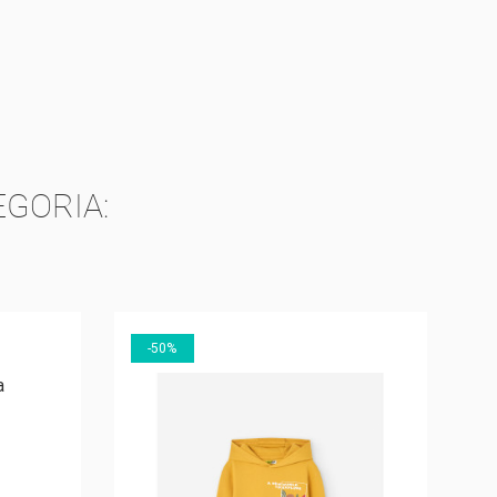
ST
GORIA:
-50%