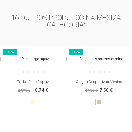
16 OUTROS PRODUTOS NA MESMA
CATEGORIA:
-50%
-50%
Calças Desportivas Menino
Macacão Comprido Linho
Rapariga
7,50 €
14,99 €
23,00 €
45,99 €
Cinzento-
acastanhado
Linho