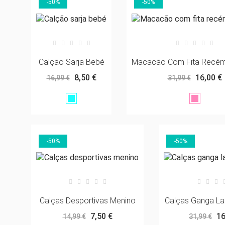
-50%
-50%
Calção Sarja Bebé
Macacão Com Fita Recém
8,50 €
16,00 €
16,99 €
31,99 €
Verde
Rosa
Água
Camélia
-50%
-50%
Calças Desportivas Menino
Calças Ganga La
7,50 €
16
14,99 €
31,99 €