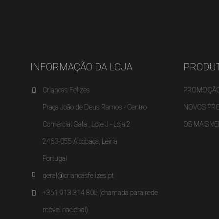
INFORMAÇÃO DA LOJA
PRODU
Criancas Felizes
PROMOÇÃ
Praça João de Deus Ramos - Centro
NOVOS PR
Comercial Gafa , Lote J - Loja 2
OS MAIS V
2460-055 Alcobaça, Leiria
Portugal
geral@criancasfelizes.pt
+351 913 314 805 (chamada para rede
móvel nacional)