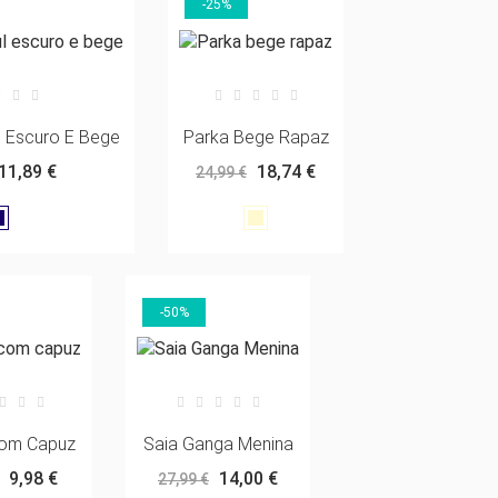
-25%
l Escuro E Bege
Parka Bege Rapaz
11,89 €
18,74 €
24,99 €
Azul
Bege
marinho
-50%
om Capuz
Saia Ganga Menina
9,98 €
14,00 €
27,99 €