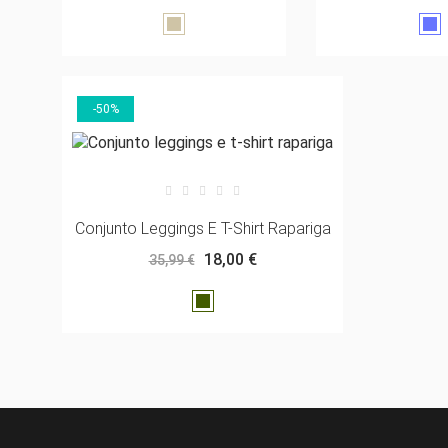
Cinzento-
Ga
acastanhado
mé
-50%
Conjunto Leggings E T-Shirt Rapariga
18,00 €
35,99 €
Verde
escuro