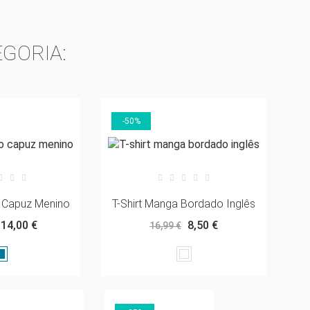
GORIA:
-50%
 Capuz Menino
T-Shirt Manga Bordado Inglês
14,00 €
8,50 €
16,99 €
ST
Azul
Branco
Regata