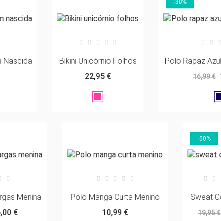
-30%
 Nascida
Bikini Unicórnio Folhos
Polo Rapaz Azu
22,95 €
16,99 €
Rosa
Fúcsia
-50%
rgas Menina
Polo Manga Curta Menino
Sweat C
,00 €
10,99 €
19,95 €