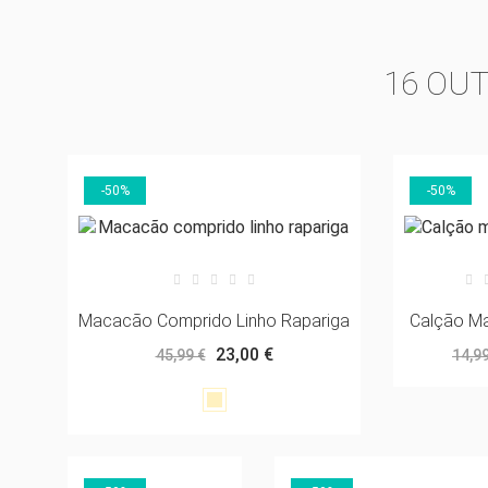
16 OU
-50%
-50%
((T
EN
MY
((L
VO
DE
Macacão Comprido Linho Rapariga
Calção M
23,00 €
45,99 €
14,99
Linho