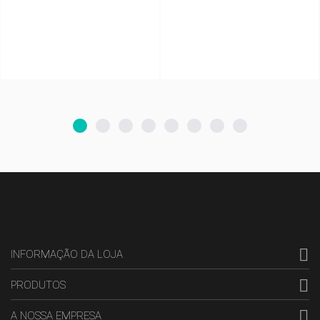

INFORMAÇÃO DA LOJA

PRODUTOS

A NOSSA EMPRESA