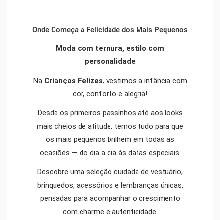
Onde Começa a Felicidade dos Mais Pequenos
Moda com ternura, estilo com
personalidade
T-Shirt Manga Bordado Inglês
Macacão Comprido Linho
Parka Bege Rapaz
Rapariga
8,50 €
16,99 €
18,74 €
24,99 €
Na
Crianças Felizes
, vestimos a infância com
23,00 €
45,99 €
cor, conforto e alegria!
Branco
Bege
Linho
Desde os primeiros passinhos até aos looks
mais cheios de atitude, temos tudo para que
os mais pequenos brilhem em todas as
ocasiões — do dia a dia às datas especiais.
Descobre uma seleção cuidada de vestuário,
brinquedos, acessórios e lembranças únicas,
pensadas para acompanhar o crescimento
com charme e autenticidade.