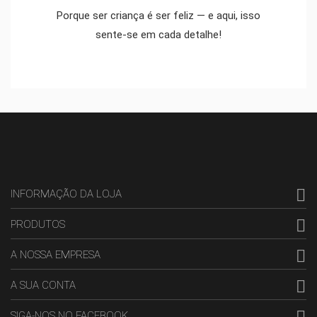
Porque ser criança é ser feliz — e aqui, isso
sente-se em cada detalhe!

INFORMAÇÃO DA LOJA

PRODUTOS

A NOSSA EMPRESA

A SUA CONTA

SIGA-NOS NO FACEBOOK