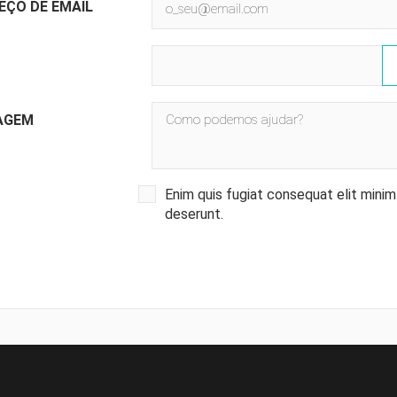
EÇO DE EMAIL
O
AGEM
Enim quis fugiat consequat elit minim
deserunt.
ITLE))
TRAR
MODALTITLE))