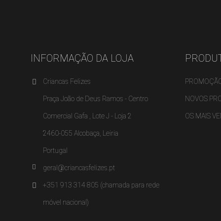
MY
((L
VO
((
DE
INFORMAÇÃO DA LOJA
PRODU
Criancas Felizes
PROMOÇÃ
Praça João de Deus Ramos - Centro
NOVOS PR
Comercial Gafa , Lote J - Loja 2
OS MAIS V
2460-055 Alcobaça, Leiria
Portugal
geral@criancasfelizes.pt
+351 913 314 805 (chamada para rede
móvel nacional)