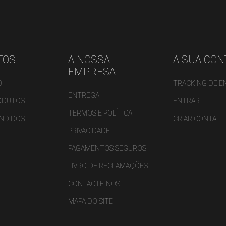
 WISHLISTS
ABEL))
CÊ PRECISA ESTAR LOGADO PARA SALVAR PRODUTOS EM SUA LISTA DE
CONFIRMMESSAGE))
SEJOS.
add_circle_outline
CREATE NEW LI
TOS
A NOSSA
A SUA CON
((CANCELTEXT))
((MODALDELETETEXT))
((CANCELTEXT))
((LOGINTEXT))
EMPRESA
((CANCELTEXT))
((CREATETEXT))
O
TRACKING DE 
ENTREGA
ODUTOS
ENTRAR
TERMOS E POLÍTICA
ENDIDOS
CRIAR CONTA
PRIVACIDADE
PAGAMENTOS SEGUROS
LIVRO DE RECLAMAÇÕES
CONTACTE-NOS
MAPA DO SITE