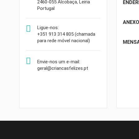
2460-055 Alcobaça, Leiria
ENDER
Portugal
ANEX

Ligue-nos:
+351 913 314 805 (chamada
para rede móvel nacional)
MENS

Envie-nos um e-mail:
geral@criancasfelizes.pt
((T
EN
((