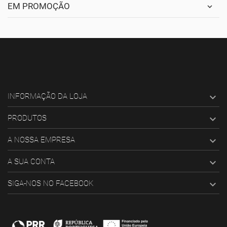
EM PROMOÇÃO

INFORMAÇÃO DA LOJA

PRODUTOS

A NOSSA EMPRESA

A SUA CONTA

SIGA-NOS NO FACEBOOK