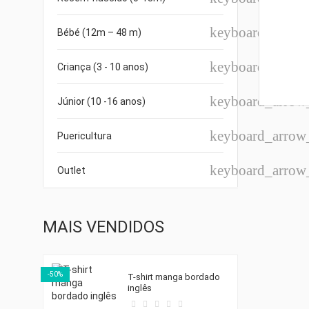
keyboard_arro
Bébé (12m – 48 m)
keyboard_arro
Criança (3 - 10 anos)
keyboard_arro
Júnior (10 -16 anos)
keyboard_arro
Puericultura
keyboard_arro
Outlet
MAIS VENDIDOS
-50%
T-shirt manga bordado
inglês