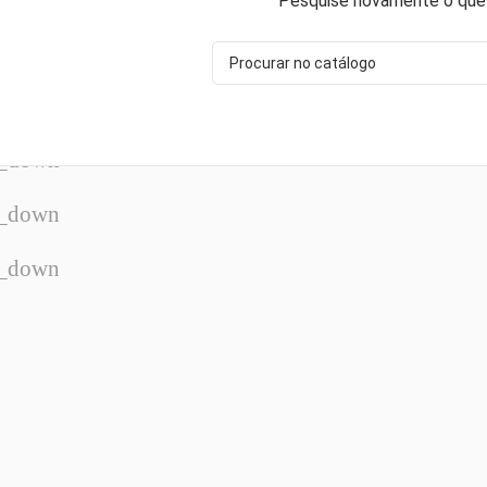
Pesquise novamente o que
w_down
w_down
w_down
w_down
w_down