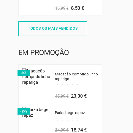
8,50 €
16,99 €
TODOS OS MAIS VENDIDOS
EM PROMOÇÃO
((T
EN
((
-50%
Macacão comprido linho
MY
rapariga
((L
VO
((
DE
23,00 €
45,99 €
-25%
Parka bege rapaz
18,74 €
24,99 €