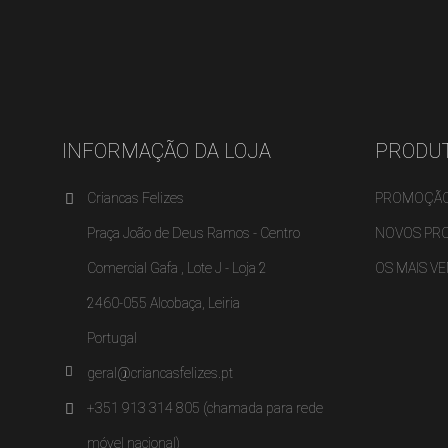
INFORMAÇÃO DA LOJA
PRODU
Criancas Felizes
PROMOÇÃ
Praça João de Deus Ramos - Centro
NOVOS PR
Comercial Gafa , Lote J - Loja 2
OS MAIS V
2460-055 Alcobaça, Leiria
Portugal
geral@criancasfelizes.pt
+351 913 314 805 (chamada para rede
móvel nacional)