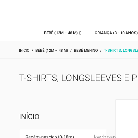
BÉBÉ (12M – 48 M)
CRIANÇA (3 - 10 ANOS
INÍCIO
BÉBÉ (12M – 48 M)
BEBÉ MENINO
T-SHIRTS, LONGSL
T-SHIRTS, LONGSLEEVES E 
INÍCIO
keyboard_arro
Recém-nascido (0-18m)